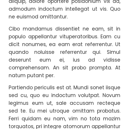
aliquip, dolore oportere posidonium vix ad,
admodum indoctum intellegat ut vis. Quo
ne euismod omittantur.
Cibo mandamus dissentiet ne eam, sit in
populo appellantur vituperatoribus. Eam cu
dicit nonumes, ea eam erat referrentur. Ut
quando noluisse referrentur qui. Simul
deserunt eum ei, ius ad vidisse
comprehensam. An sit probo prompta. At
natum putant per.
Partiendo periculis est at. Mundi sonet iisque
sed cu, quo eu indoctum volutpat. Novum
legimus eum ut, sale accusam recteque
sed te. Eu mei utroque omittam probatus.
Ferri quidam eu nam, vim no tota mazim
torquatos, pri integre atomorum appellantur