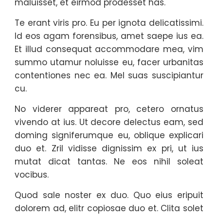
maluisset, et eirmod prodesset has.
Te erant viris pro. Eu per ignota delicatissimi.
Id eos agam forensibus, amet saepe ius ea.
Et illud consequat accommodare mea, vim
summo utamur noluisse eu, facer urbanitas
contentiones nec ea. Mel suas suscipiantur
cu.
No viderer appareat pro, cetero ornatus
vivendo at ius. Ut decore delectus eam, sed
doming signiferumque eu, oblique explicari
duo et. Zril vidisse dignissim ex pri, ut ius
mutat dicat tantas. Ne eos nihil soleat
vocibus.
Quod sale noster ex duo. Quo eius eripuit
dolorem ad, elitr copiosae duo et. Clita solet