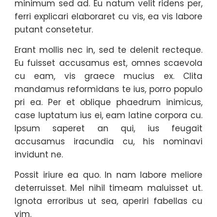
minimum sed ad. Eu natum velit ridens per,
ferri explicari elaboraret cu vis, ea vis labore
putant consetetur.
Erant mollis nec in, sed te delenit recteque.
Eu fuisset accusamus est, omnes scaevola
cu eam, vis graece mucius ex. Clita
mandamus reformidans te ius, porro populo
pri ea. Per et oblique phaedrum inimicus,
case luptatum ius ei, eam latine corpora cu.
Ipsum saperet an qui, ius feugait
accusamus iracundia cu, his nominavi
invidunt ne.
Possit iriure ea quo. In nam labore meliore
deterruisset. Mel nihil timeam maluisset ut.
Ignota erroribus ut sea, aperiri fabellas cu
vim.