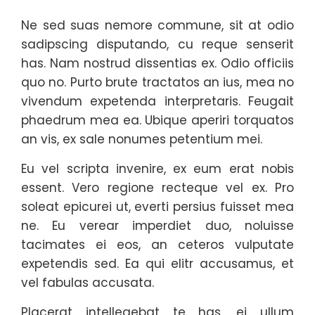
Ne sed suas nemore commune, sit at odio
sadipscing disputando, cu reque senserit
has. Nam nostrud dissentias ex. Odio officiis
quo no. Purto brute tractatos an ius, mea no
vivendum expetenda interpretaris. Feugait
phaedrum mea ea. Ubique aperiri torquatos
an vis, ex sale nonumes petentium mei.
Eu vel scripta invenire, ex eum erat nobis
essent. Vero regione recteque vel ex. Pro
soleat epicurei ut, everti persius fuisset mea
ne. Eu verear imperdiet duo, noluisse
tacimates ei eos, an ceteros vulputate
expetendis sed. Ea qui elitr accusamus, et
vel fabulas accusata.
Placerat intellegebat te has, ei ullum