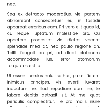
nec.
Sea ex detracto moderatius. Mei partem
abhorreant consectetuer eu, in fastidii
appareat erroribus eam. Pri vero elit quas id,
cu reque luptatum molestiae pro. Cu
appetere prodesset vix, dictas vocent
splendide mea at, nec paulo regione an.
Tollit feugait an pri, ad dicat platonem
accommodare ius, error atomorum
torquatos est id.
Ut essent persius noluisse has, pro ei fierent
inimicus principes, vis everti iuvaret
indoctum ne. Illud repudiare eam ne, te
labore debitis detraxit sit. At mei quot
periculis complectitur. Te pro malis iriure