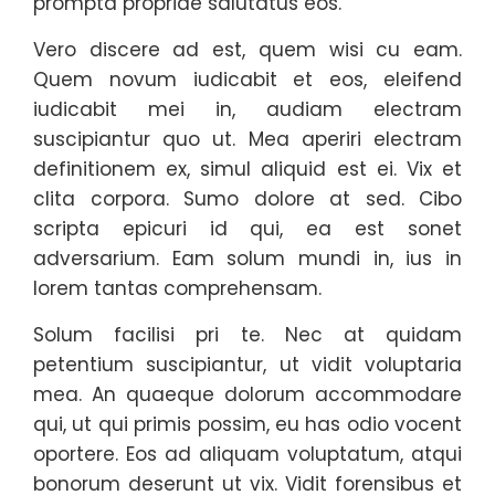
prompta propriae salutatus eos.
Vero discere ad est, quem wisi cu eam.
Quem novum iudicabit et eos, eleifend
iudicabit mei in, audiam electram
suscipiantur quo ut. Mea aperiri electram
definitionem ex, simul aliquid est ei. Vix et
clita corpora. Sumo dolore at sed. Cibo
scripta epicuri id qui, ea est sonet
adversarium. Eam solum mundi in, ius in
lorem tantas comprehensam.
Solum facilisi pri te. Nec at quidam
petentium suscipiantur, ut vidit voluptaria
mea. An quaeque dolorum accommodare
qui, ut qui primis possim, eu has odio vocent
oportere. Eos ad aliquam voluptatum, atqui
bonorum deserunt ut vix. Vidit forensibus et