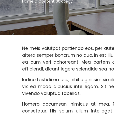
Home
Content Strategy
Ne meis volutpat partiendo eos, per au
altera semper bonorum no quo. In est illud
ea cum veri abhorreant. Mea partem d
efficiendi, dicant legere splendide sea n
Iudico fastidii ea usu, nihil dignissim si
vix ea modo albucius intellegam. Sit ne 
vivendo voluptua fabellas.
Homero accumsan inimicus at mea. Pe
consetetur. His solum ullum intellega