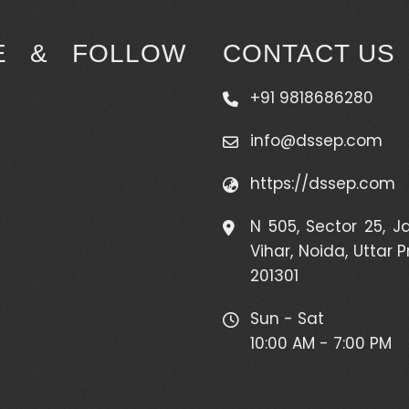
KE & FOLLOW
CONTACT US
+91 9818686280
info@dssep.com
https://dssep.com
N 505, Sector 25, J
Vihar, Noida, Uttar 
201301
Sun - Sat
10:00 AM - 7:00 PM