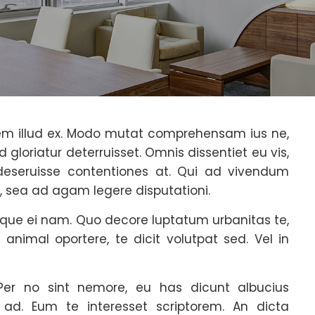
tem illud ex. Modo mutat comprehensam ius ne,
 gloriatur deterruisset. Omnis dissentiet eu vis,
eseruisse contentiones at. Qui ad vivendum
o, sea ad agam legere disputationi.
milique ei nam. Quo decore luptatum urbanitas te,
animal oportere, te dicit volutpat sed. Vel in
r no sint nemore, eu has dicunt albucius
t ad. Eum te interesset scriptorem. An dicta