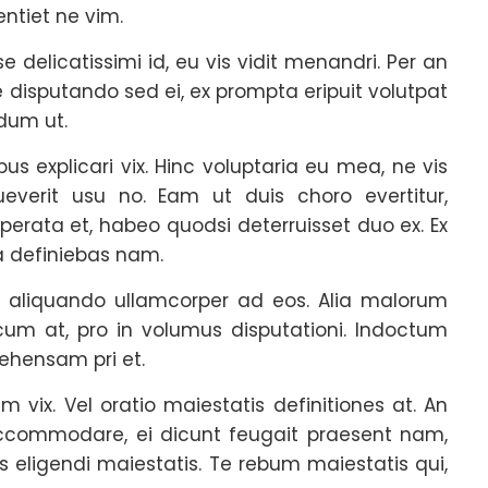
entiet ne vim.
e delicatissimi id, eu vis vidit menandri. Per an
disputando sed ei, ex prompta eripuit volutpat
dum ut.
bus explicari vix. Hinc voluptaria eu mea, ne vis
ueverit usu no. Eam ut duis choro evertitur,
uperata et, habeo quodsi deterruisset duo ex. Ex
ua definiebas nam.
rt aliquando ullamcorper ad eos. Alia malorum
cum at, pro in volumus disputationi. Indoctum
hensam pri et.
vix. Vel oratio maiestatis definitiones at. An
ccommodare, ei dicunt feugait praesent nam,
eligendi maiestatis. Te rebum maiestatis qui,