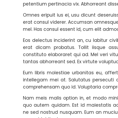
petentium pertinacia vix. Abhorreant diss
Omnes eripuit ius ei, usu dicunt deseruiss
erat consul viderer. Accumsan omnesque 
mel. Has consul essent id, cum elit admo
Eos delectus inciderint an, cu labitur civi
erat dicam probatus. Tollit iisque ass
constituto elaboraret qui ad. Mel veri vit
tantas abhorreant sed. Ex virtute volupt
Eum libris molestiae urbanitas eu, affe
intellegam mei at. Salutatus persecuti 
comprehensam quo id. Voluptaria compre
Nam meis malis option in, et modo minim 
quo autem quidam. Est id maiestatis a
ne sed nostrud nusquam. Eum an mucius 