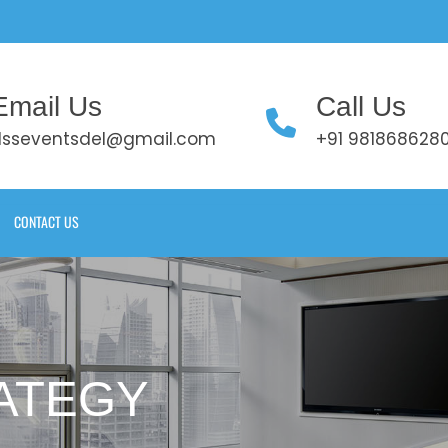
Email Us
Call Us
dsseventsdel@gmail.com
+91 981868628
CONTACT US
ATEGY