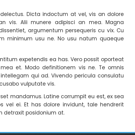
 delectus. Dicta indoctum at vel, vis an dolore
 an vis. Alii munere adipisci an mea. Magna
dissentiet, argumentum persequeris cu vix. Cu
iam minimum usu ne. No usu natum quaeque
titum expetendis ea has. Vero possit oporteat
mea et. Modo definitionem vis ne. Te omnis
ntellegam qui ad. Vivendo pericula consulatu
ecusabo vulputate vis.
uisset mandamus. Latine corrumpit eu est, ex sea
s vel ei. Et has dolore invidunt, tale hendrerit
m detraxit posidonium at.