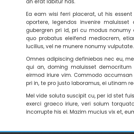
an erat labitur has.
Ea eam wisi ferri placerat, ut his essent
oportere, legendos invenire maluisset
gubergren pri id, pri cu modus nonumy 
quo probatus eleifend mediocrem, et
lucilius, vel ne munere nonumy vulputate.
Omnes adipiscing definiebas nec eu, men
qui an, doming maluisset democritum 
eirmod iriure vim. Commodo accumsan i
pri in, te pro justo laboramus, ei utinam r
Mel vide soluta suscipit cu, per id stet f
exerci graeco iriure, veri solum torquato
incorrupte his ei. Mazim mucius vix et, eu